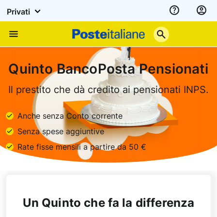
Privati
Assistenza
Poste
Menu
Italiane
Quinto BancoPosta Pensionati
Il prestito che dà credito ai pensionati INPS.
Anche senza Conto corrente
Senza spese aggiuntive
Rate fisse mensili a partire da 50 €
Un Quinto che fa la differenza