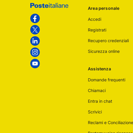
Footer
Area personale
Poste
Accedi
Italiane
Facebook
Registrati
Twitter
Recupero credenziali
Linkedin
Sicurezza online
Instagram
Youtube
Assistenza
Domande frequenti
Chiamaci
Entra in chat
Scrivici
Reclami e Conciliazion