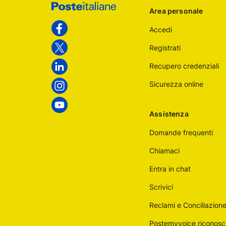
Area personale
Poste
Accedi
Italiane
Facebook
Registrati
Twitter
Recupero credenziali
Linkedin
Sicurezza online
Instagram
Youtube
Assistenza
Domande frequenti
Chiamaci
Entra in chat
Scrivici
Reclami e Conciliazion
Postemyvoice riconosc