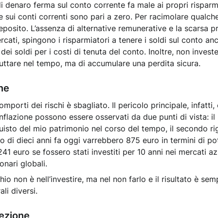
denaro ferma sul conto corrente fa male ai propri risparmi.
sse sui conti correnti sono pari a zero. Per racimolare qualc
eposito. L’assenza di alternative remunerative e la scarsa p
rcati, spingono i risparmiatori a tenere i soldi sul conto a
i soldi per i costi di tenuta del conto. Inoltre, non investe
fruttare nel tempo, ma di accumulare una perdita sicura.
one
mporti dei rischi è sbagliato. Il pericolo principale, infatti
ll’inflazione possono essere osservati da due punti di vista: 
quisto del mio patrimonio nel corso del tempo, il secondo r
 di dieci anni fa oggi varrebbero 875 euro in termini di pot
1 euro se fossero stati investiti per 10 anni nei mercati azi
onari globali.
chio non è nell’investire, ma nel non farlo e il risultato è se
li diversi.
tezione