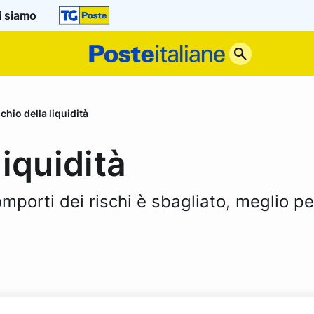
i siamo
Poste
Italiane
ischio della liquidità
liquidità
omporti dei rischi è sbagliato, meglio p