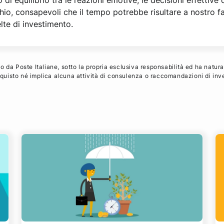
 di equilibrio tra le reazioni emotive, le decisioni effettive
hio, consapevoli che il tempo potrebbe risultare a nostro f
te di investimento.
 da Poste Italiane, sotto la propria esclusiva responsabilità ed ha natura
acquisto né implica alcuna attività di consulenza o raccomandazioni di inv