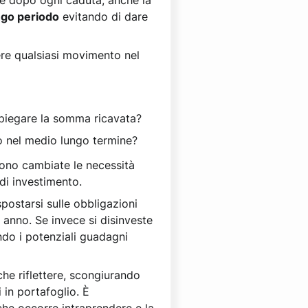
che dopo ogni caduta, anche la
ngo periodo
evitando di dare
ere qualsiasi movimento nel
mpiegare la somma ricavata?
io nel medio lungo termine?
sono cambiate le necessità
 di investimento.
spostarsi sulle obbligazioni
io anno. Se invece si disinveste
endo i potenziali guadagni
he riflettere, scongiurando
 in portafoglio. È