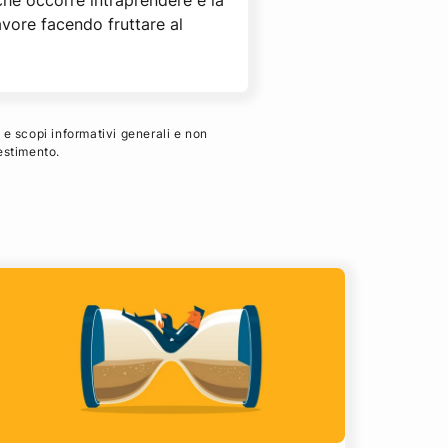
 che occorre intraprendere e la
avore facendo fruttare al
 e scopi informativi generali e non
estimento.