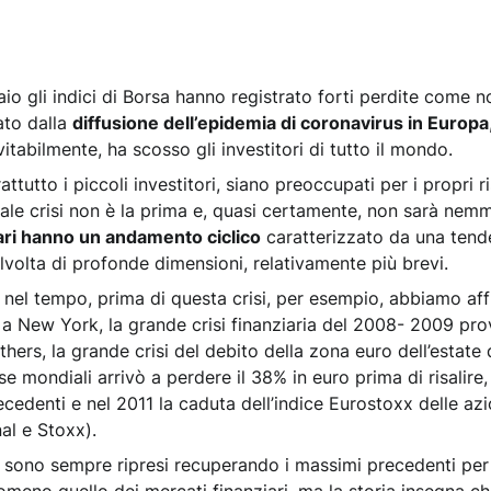
raio gli indici di Borsa hanno registrato forti perdite come
to dalla
diffusione dell’epidemia di coronavirus in Europa
vitabilmente, ha scosso gli investitori di tutto il mondo.
ttutto i piccoli investitori, siano preoccupati per i propri 
ale crisi non è la prima e, quasi certamente, non sarà nemme
iari hanno un andamento ciclico
caratterizzato da una tende
lvolta di profonde dimensioni, relativamente più brevi.
nel tempo, prima di questa crisi, per esempio, abbiamo affr
e a New York, la grande crisi finanziaria del 2008- 2009 pro
rs, la grande crisi del debito della zona euro dell’estate 
e mondiali arrivò a perdere il 38% in euro prima di risalire
edenti e nel 2011 la caduta dell’indice Eurostoxx delle azio
al e Stoxx).
 si sono sempre ripresi recuperando i massimi precedenti per 