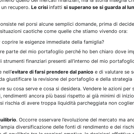
tomeno quello dei mercati finanziari, ma la storia insegna 
o un recupero.
Le crisi
infatti
si superano se si guarda al lu
, consiste nel porsi alcune semplici domande, prima di decid
 situazioni caotiche come quelle che stiamo vivendo ora:
r coprire le esigenze immediate della famiglia?
tire parte del mio portafoglio perché ho ben chiaro dove i
strumenti finanziari presenti all’interno del mio portafogl
 nell’
evitare di farsi prendere dal panico
e di valutare se 
da giustificare la revisione del portafoglio e della strategia
gare su cosa serve e cosa si desidera. Vendere le azioni per 
ali, rendimenti ancora più bassi rispetto ai già minimi di iniz
, si rischia di avere troppa liquidità parcheggiata non cogli
uilibrio
. Occorre osservare l’evoluzione del mercato ma anc
’ampia diversificazione delle fonti di rendimento e dei rischi