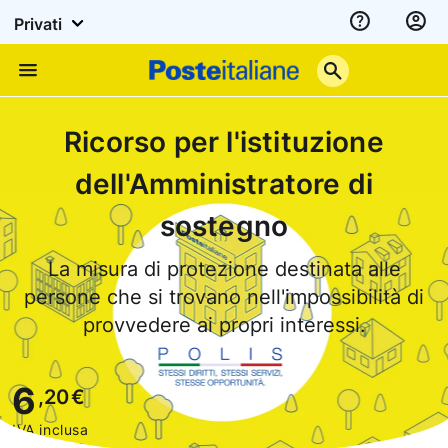
Privati
Assistenza
Poste
Menu
Italiane
Ricorso per l'istituzione
dell'Amministratore di
sostegno
La misura di protezione destinata alle
persone che si trovano nell'impossibilità di
provvedere ai propri interessi.
6
,20
€
IVA inclusa