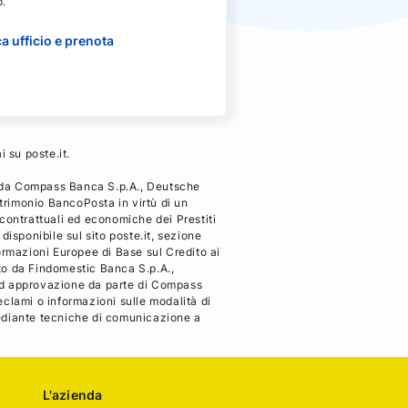
o.
a ufficio e prenota
i su poste.it.
i da Compass Banca S.p.A., Deutsche
trimonio BancoPosta in virtù di un
i contrattuali ed economiche dei Prestiti
disponibile sul sito poste.it, sezione
rmazioni Europee di Base sul Credito ai
gato da Findomestic Banca S.p.A.,
 ed approvazione da parte di Compass
lami o informazioni sulle modalità di
mediante tecniche di comunicazione a
L'azienda