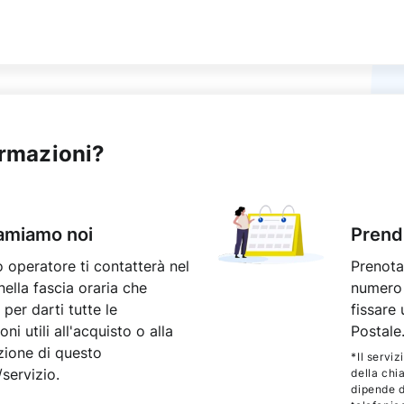
ormazioni?
iamiamo noi
Prend
 operatore ti contatterà nel
Prenota
nella fascia oraria che
numero
 per darti tutte le
fissare
ni utili all'acquisto o alla
Postale
zione di questo
*Il serviz
servizio.
della chi
dipende d