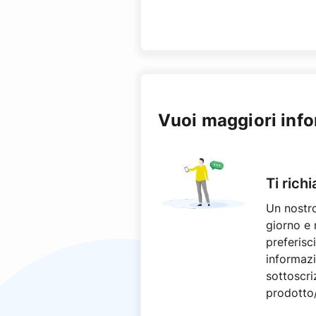
Vuoi maggiori inf
Ti rich
Un nostro
giorno e 
preferisci
informazio
sottoscri
prodotto/