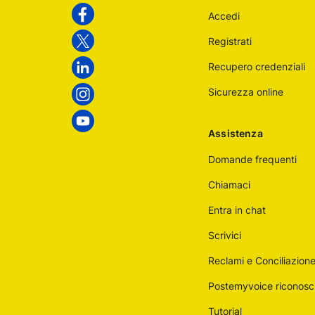
Accedi
Italiane
Facebook
Registrati
Twitter
Recupero credenziali
Linkedin
Sicurezza online
Instagram
Youtube
Assistenza
Domande frequenti
Chiamaci
Entra in chat
Scrivici
Reclami e Conciliazion
Postemyvoice riconosc
Tutorial