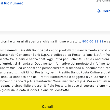
telefonic
 il tuo numero
Cerc
 i giorni e gli orari di apertura, chiama il numero gratuito
800 00 33 22
o va
romozionali.
I Prestiti BancoPosta sono prodotti di finanziamento erogat
Santander Consumer Bank S.p.A. e collocati da Poste Italiane S.p.A. – Pa
ritto tra le parti e senza costi aggiuntivi per il cliente. Per le condizion
clientela, si rimanda al Documento Informativo del prodotto di riferimento 
 contrattuali ed economiche personalizzate si rimanda al documento “Info
a, presso tutti gli Uffici Postali o, per il Prestito BancoPosta Online ero
on line. La concessione dei Prestiti BancoPosta è soggetta a valutazione
domestic Banca S.p.A. e Santander Consumer Bank S.p.A. Per eventuali rec
attuale disponibile presso l’Ufficio Postale. In caso di sottoscrizione 
4 giorni dalla data di conclusione del contratto.
Canali