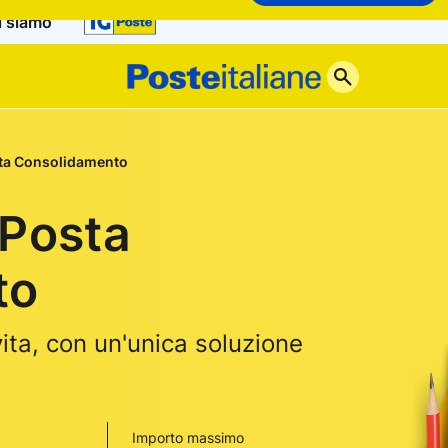
i siamo
Poste
Italiane
ta Consolidamento
oPosta
to
 vita, con un'unica soluzione
Importo massimo