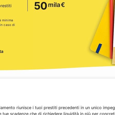
50
mila
€
restiti
tà minima
in caso di
ta
mento riunisce i tuoi prestiti precedenti in un unico impegn
e tue scadenze che di richiedere liquidità in più per concre