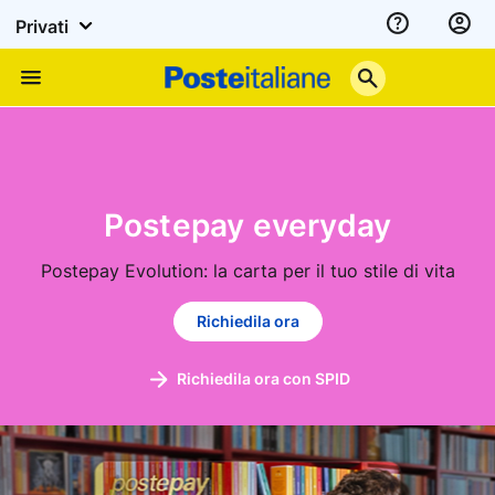
Privati
Assistenza
Poste
Menu
Italiane
day
Postepay everyday
stile di vita
Postepay Evolution: la carta per il tuo stile di vita
Richiedila ora
Richiedila ora con SPID