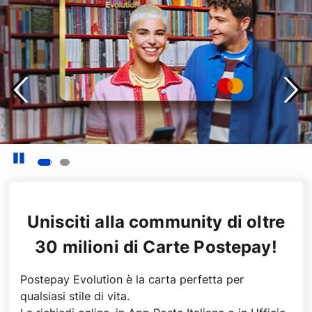
Precedente
Suc
Metti in pausa il carosello
Unisciti alla community di oltre
30 milioni di Carte Postepay!
Postepay Evolution è la carta perfetta per
qualsiasi stile di vita.