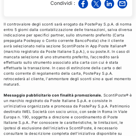
Condividi
:
v
v
v
v
i
i
i
i
a
a
a
a
Il controvalore degli sconti sarà erogato da PostePay S.p.A. di norma
F
T
L
M
entro 5 giorni dalla contabilizzazione delle transazioni, salva diversa
indicazione per specifici partner, sullo strumento preferito (Carta
a
w
i
a
prepagata Postepay o Conto corrente BancoPosta) che il cliente
c
i
n
i
avrà selezionato nella sezione ScontiPoste in App Poste Italiane®
e
t
k
l
(marchio registrato da Poste Italiane S.p.A.), o su poste.it. In caso di
mancata selezione di uno strumento preferito, l’accredito sarà
b
t
e
effettuato sullo strumento associato alla carta con cui è stata
o
e
d
effettuata la transazione. In caso di estinzione della carta o del
o
r
i
conto corrente di regolamento della carta, PostePay S.p.A.
retrocederà al cliente, l'ammontare degli sconti sino a quel momento
k
n
maturati.
Messaggio pubblicitario con finalità promozionale.
ScontiPoste® è
un marchio registrato da Poste Italiane S.p.A. e consiste in
un’iniziativa organizzata e promossa da PostePay S.p.A. Patrimonio
destinato IMEL Società con socio unico, con sede in Roma in Viale
Europa n. 190, soggetta a direzione e coordinamento di Poste
Italiane S.p.A.. Per conoscere le caratteristiche, le limitazioni, le
ipotesi di esclusione dell'iniziativa ScontiPoste, è necessario
consultare la descrizione completa dell'iniziativa disponibile su