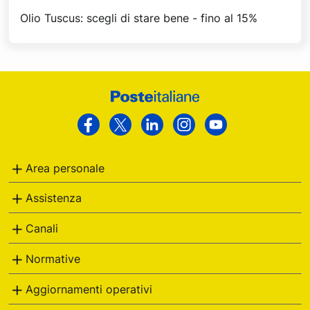
Olio Tuscus: scegli di stare bene - fino al 15%
Footer
Poste
Facebook
Twitter
Linkedin
Instagram
Youtube
Italiane
Area personale
Assistenza
Canali
Normative
Aggiornamenti operativi