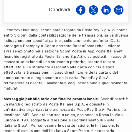
Condividi
:
v
v
v
v
i
i
i
i
a
a
a
a
Il controvalore degli sconti sarà erogato da PostePay S.p.A. di norma
F
T
L
M
entro 5 giorni dalla contabilizzazione delle transazioni, salva diversa
indicazione per specifici partner, sullo strumento preferito (Carta
a
w
i
a
prepagata Postepay o Conto corrente BancoPosta) che il cliente
c
i
n
i
avrà selezionato nella sezione ScontiPoste in App Poste Italiane®
e
t
k
l
(marchio registrato da Poste Italiane S.p.A.), o su poste.it. In caso di
mancata selezione di uno strumento preferito, l’accredito sarà
b
t
e
effettuato sullo strumento associato alla carta con cui è stata
o
e
d
effettuata la transazione. In caso di estinzione della carta o del
o
r
i
conto corrente di regolamento della carta, PostePay S.p.A.
retrocederà al cliente, l'ammontare degli sconti sino a quel momento
k
n
maturati.
Messaggio pubblicitario con finalità promozionale.
ScontiPoste® è
un marchio registrato da Poste Italiane S.p.A. e consiste in
un’iniziativa organizzata e promossa da PostePay S.p.A. Patrimonio
destinato IMEL Società con socio unico, con sede in Roma in Viale
Europa n. 190, soggetta a direzione e coordinamento di Poste
Italiane S.p.A.. Per conoscere le caratteristiche, le limitazioni, le
ipotesi di esclusione dell'iniziativa ScontiPoste, è necessario