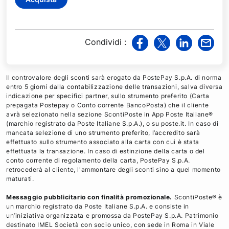
Condividi
:
v
v
v
v
i
i
i
i
a
a
a
a
Il controvalore degli sconti sarà erogato da PostePay S.p.A. di norma
F
T
L
M
entro 5 giorni dalla contabilizzazione delle transazioni, salva diversa
indicazione per specifici partner, sullo strumento preferito (Carta
a
w
i
a
prepagata Postepay o Conto corrente BancoPosta) che il cliente
c
i
n
i
avrà selezionato nella sezione ScontiPoste in App Poste Italiane®
e
t
k
l
(marchio registrato da Poste Italiane S.p.A.), o su poste.it. In caso di
mancata selezione di uno strumento preferito, l’accredito sarà
b
t
e
effettuato sullo strumento associato alla carta con cui è stata
o
e
d
effettuata la transazione. In caso di estinzione della carta o del
o
r
i
conto corrente di regolamento della carta, PostePay S.p.A.
retrocederà al cliente, l'ammontare degli sconti sino a quel momento
k
n
maturati.
Messaggio pubblicitario con finalità promozionale.
ScontiPoste® è
un marchio registrato da Poste Italiane S.p.A. e consiste in
un’iniziativa organizzata e promossa da PostePay S.p.A. Patrimonio
destinato IMEL Società con socio unico, con sede in Roma in Viale