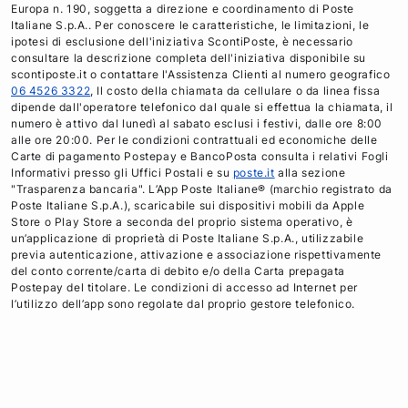
Europa n. 190, soggetta a direzione e coordinamento di Poste
Italiane S.p.A.. Per conoscere le caratteristiche, le limitazioni, le
ipotesi di esclusione dell'iniziativa ScontiPoste, è necessario
consultare la descrizione completa dell'iniziativa disponibile su
scontiposte.it o contattare l'Assistenza Clienti al numero geografico
06 4526 3322
, Il costo della chiamata da cellulare o da linea fissa
dipende dall'operatore telefonico dal quale si effettua la chiamata, il
numero è attivo dal lunedì al sabato esclusi i festivi, dalle ore 8:00
alle ore 20:00. Per le condizioni contrattuali ed economiche delle
Carte di pagamento Postepay e BancoPosta consulta i relativi Fogli
Informativi presso gli Uffici Postali e su
poste.it
alla sezione
"Trasparenza bancaria". L’App Poste Italiane® (marchio registrato da
Poste Italiane S.p.A.), scaricabile sui dispositivi mobili da Apple
Store o Play Store a seconda del proprio sistema operativo, è
un’applicazione di proprietà di Poste Italiane S.p.A., utilizzabile
previa autenticazione, attivazione e associazione rispettivamente
del conto corrente/carta di debito e/o della Carta prepagata
Postepay del titolare. Le condizioni di accesso ad Internet per
l’utilizzo dell’app sono regolate dal proprio gestore telefonico.