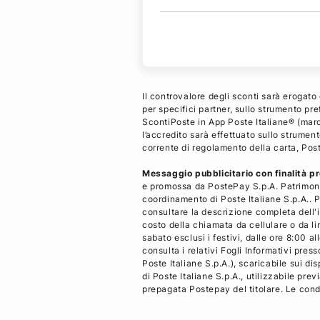
Il controvalore degli sconti sarà erogato
per specifici partner, sullo strumento p
ScontiPoste in App Poste Italiane® (march
l’accredito sarà effettuato sullo strument
corrente di regolamento della carta, Pos
Messaggio pubblicitario con finalità p
e promossa da PostePay S.p.A. Patrimoni
coordinamento di Poste Italiane S.p.A.. Pe
consultare la descrizione completa dell'i
costo della chiamata da cellulare o da li
sabato esclusi i festivi, dalle ore 8:00
consulta i relativi Fogli Informativi press
Poste Italiane S.p.A.), scaricabile sui d
di Poste Italiane S.p.A., utilizzabile pr
prepagata Postepay del titolare. Le condi