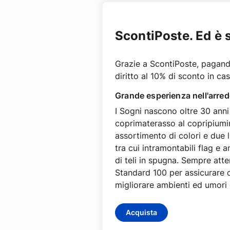
ScontiPoste. Ed è 
Grazie a ScontiPoste, pagando
diritto al 10% di sconto in ca
Grande esperienza nell'arred
I Sogni nascono oltre 30 anni 
coprimaterasso al copripiumino
assortimento di colori e due l
tra cui intramontabili flag e
di teli in spugna. Sempre atte
Standard 100 per assicurare ch
migliorare ambienti ed umori d
Acquista