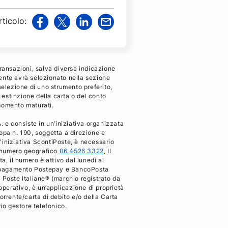
rticolo
:
v
v
v
v
i
i
i
i
a
a
a
a
F
T
L
M
transazioni, salva diversa indicazione
a
w
i
a
iente avrà selezionato nella sezione
selezione di uno strumento preferito,
c
i
n
i
i estinzione della carta o del conto
e
t
k
l
 momento maturati.
b
t
e
 e consiste in un’iniziativa organizzata
o
e
d
pa n. 190, soggetta a direzione e
o
r
i
ll'iniziativa ScontiPoste, è necessario
k
n
al numero geografico
06 4526 3322
, Il
a, il numero è attivo dal lunedì al
 di pagamento Postepay e BancoPosta
 Poste Italiane® (marchio registrato da
operativo, è un’applicazione di proprietà
orrente/carta di debito e/o della Carta
rio gestore telefonico.