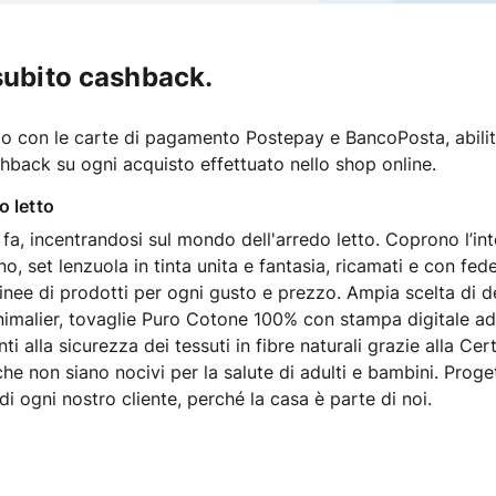
subito cashback.
 con le carte di pagamento Postepay e BancoPosta, abilitat
shback su ogni acquisto effettuato nello shop online.
o letto
fa, incentrandosi sul mondo dell'arredo letto. Coprono l’int
, set lenzuola in tinta unita e fantasia, ricamati e con fed
inee di prodotti per ogni gusto e prezzo. Ampia scelta di de
 animalier, tovaglie Puro Cotone 100% con stampa digitale ad
nti alla sicurezza dei tessuti in fibre naturali grazie alla C
e non siano nocivi per la salute di adulti e bambini. Proget
i ogni nostro cliente, perché la casa è parte di noi.