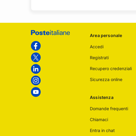
Footer
Area personale
Poste
Accedi
Italiane
Facebook
Registrati
Twitter
Recupero credenziali
Linkedin
Sicurezza online
Instagram
Youtube
Assistenza
Domande frequenti
Chiamaci
Entra in chat