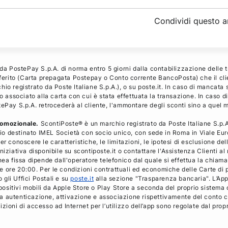
Condividi
questo a
 da PostePay S.p.A. di norma entro 5 giorni dalla contabilizzazione delle 
referito (Carta prepagata Postepay o Conto corrente BancoPosta) che il cl
io registrato da Poste Italiane S.p.A.), o su poste.it. In caso di mancata 
o associato alla carta con cui è stata effettuata la transazione. In caso d
tePay S.p.A. retrocederà al cliente, l'ammontare degli sconti sino a quel
romozionale.
ScontiPoste® è un marchio registrato da Poste Italiane S.p.A.
o destinato IMEL Società con socio unico, con sede in Roma in Viale Euro
r conoscere le caratteristiche, le limitazioni, le ipotesi di esclusione de
niziativa disponibile su scontiposte.it o contattare l'Assistenza Clienti 
nea fissa dipende dall'operatore telefonico dal quale si effettua la chiamat
 alle ore 20:00. Per le condizioni contrattuali ed economiche delle Carte
o gli Uffici Postali e su
poste.it
alla sezione "Trasparenza bancaria". L’App
ispositivi mobili da Apple Store o Play Store a seconda del proprio sistema 
evia autenticazione, attivazione e associazione rispettivamente del conto c
zioni di accesso ad Internet per l’utilizzo dell’app sono regolate dal prop