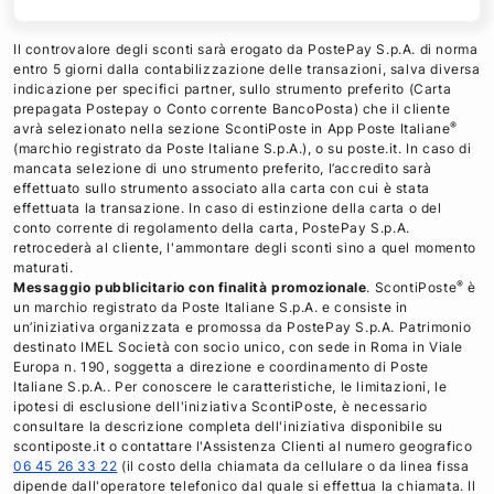
Il controvalore degli sconti sarà erogato da PostePay S.p.A. di norma
entro 5 giorni dalla contabilizzazione delle transazioni, salva diversa
indicazione per specifici partner, sullo strumento preferito (Carta
prepagata Postepay o Conto corrente BancoPosta) che il cliente
®
avrà selezionato nella sezione ScontiPoste in App Poste Italiane
(marchio registrato da Poste Italiane S.p.A.), o su poste.it. In caso di
mancata selezione di uno strumento preferito, l’accredito sarà
effettuato sullo strumento associato alla carta con cui è stata
effettuata la transazione. In caso di estinzione della carta o del
conto corrente di regolamento della carta, PostePay S.p.A.
retrocederà al cliente, l'ammontare degli sconti sino a quel momento
maturati.
®
Messaggio pubblicitario con finalità promozionale
. ScontiPoste
è
un marchio registrato da Poste Italiane S.p.A. e consiste in
un’iniziativa organizzata e promossa da PostePay S.p.A. Patrimonio
destinato IMEL Società con socio unico, con sede in Roma in Viale
Europa n. 190, soggetta a direzione e coordinamento di Poste
Italiane S.p.A.. Per conoscere le caratteristiche, le limitazioni, le
ipotesi di esclusione dell'iniziativa ScontiPoste, è necessario
consultare la descrizione completa dell'iniziativa disponibile su
scontiposte.it o contattare l'Assistenza Clienti al numero geografico
06 45 26 33 22
(il costo della chiamata da cellulare o da linea fissa
dipende dall'operatore telefonico dal quale si effettua la chiamata. Il