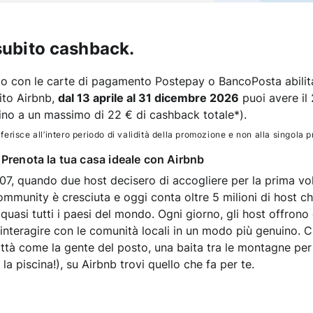
subito cashback.
o con le carte di pagamento Postepay o BancoPosta abilitat
ito Airbnb,
dal 13 aprile al 31 dicembre 2026
puoi avere il
ino a un massimo di 22 € di cashback totale*).
iferisce all’intero periodo di validità della promozione e non alla singola 
 Prenota la tua casa ideale con Airbnb
7, quando due host decisero di accogliere per la prima volta
ommunity è cresciuta e oggi conta oltre 5 milioni di host ch
n quasi tutti i paesi del mondo. Ogni giorno, gli host offrono
 interagire con le comunità locali in un modo più genuino. 
ttà come la gente del posto, una baita tra le montagne per
a piscina!), su Airbnb trovi quello che fa per te.