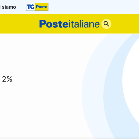
i siamo
Poste
Italiane
! 2%