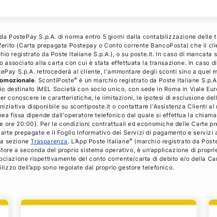
 da PostePay S.p.A. di norma entro 5 giorni dalla contabilizzazione delle 
referito (Carta prepagata Postepay o Conto corrente BancoPosta) che il cl
io registrato da Poste Italiane S.p.A.), o su poste.it. In caso di mancata 
o associato alla carta con cui è stata effettuata la transazione. In caso d
tePay S.p.A. retrocederà al cliente, l'ammontare degli sconti sino a quel
®
romozionale
. ScontiPoste
è un marchio registrato da Poste Italiane S.p.A
o destinato IMEL Società con socio unico, con sede in Roma in Viale Euro
r conoscere le caratteristiche, le limitazioni, le ipotesi di esclusione de
niziativa disponibile su scontiposte.it o contattare l'Assistenza Clienti 
nea fissa dipende dall'operatore telefonico dal quale si effettua la chiamat
alle ore 20:00). Per le condizioni contrattuali ed economiche delle Carte 
 carte prepagate e il Foglio Informativo dei Servizi di pagamento e servizi 
®
lla sezione
Trasparenza
. L’App Poste Italiane
(marchio registrato da Poste 
tore a seconda del proprio sistema operativo, è un’applicazione di propriet
ociazione rispettivamente del conto corrente/carta di debito e/o della Ca
ilizzo dell’app sono regolate dal proprio gestore telefonico.