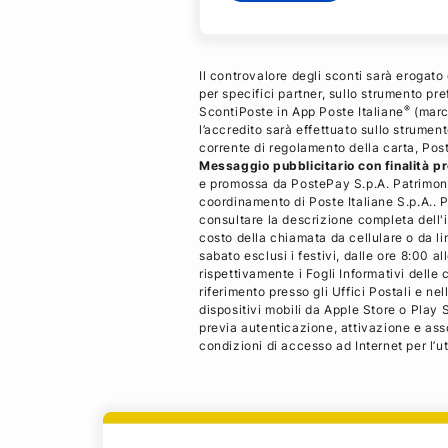
Il controvalore degli sconti sarà erogato
per specifici partner, sullo strumento p
®
ScontiPoste in App Poste Italiane
(march
l’accredito sarà effettuato sullo strument
corrente di regolamento della carta, Pos
Messaggio pubblicitario con finalità p
e promossa da PostePay S.p.A. Patrimoni
coordinamento di Poste Italiane S.p.A.. Pe
consultare la descrizione completa dell'i
costo della chiamata da cellulare o da li
sabato esclusi i festivi, dalle ore 8:00 
rispettivamente i Fogli Informativi delle
riferimento presso gli Uffici Postali e ne
dispositivi mobili da Apple Store o Play S
previa autenticazione, attivazione e ass
condizioni di accesso ad Internet per l’ut