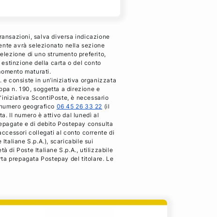
transazioni, salva diversa indicazione
iente avrà selezionato nella sezione
selezione di uno strumento preferito,
i estinzione della carta o del conto
 momento maturati.
. e consiste in un’iniziativa organizzata
pa n. 190, soggetta a direzione e
ll'iniziativa ScontiPoste, è necessario
al numero geografico
06 45 26 33 22
(il
a. Il numero è attivo dal lunedì al
prepagate e di debito Postepay consulta
accessori collegati al conto corrente di
Italiane S.p.A.), scaricabile sui
à di Poste Italiane S.p.A., utilizzabile
rta prepagata Postepay del titolare. Le