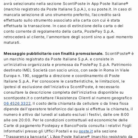
c
i
n
i
avrà selezionato nella sezione ScontiPoste in App Poste Italiane®
e
t
k
l
(marchio registrato da Poste Italiane S.p.A.), o su poste.it. In caso di
mancata selezione di uno strumento preferito, l’accredito sarà
b
t
e
effettuato sullo strumento associato alla carta con cui è stata
o
e
d
effettuata la transazione. In caso di estinzione della carta o del
o
r
i
conto corrente di regolamento della carta, PostePay S.p.A.
retrocederà al cliente, l'ammontare degli sconti sino a quel momento
k
n
maturati.
Messaggio pubblicitario con finalità promozionale.
ScontiPoste® è
un marchio registrato da Poste Italiane S.p.A. e consiste in
un’iniziativa organizzata e promossa da PostePay S.p.A. Patrimonio
destinato IMEL Società con socio unico, con sede in Roma in Viale
Europa n. 190, soggetta a direzione e coordinamento di Poste
Italiane S.p.A.. Per conoscere le caratteristiche, le limitazioni, le
ipotesi di esclusione dell'iniziativa ScontiPoste, è necessario
consultare la descrizione completa dell'iniziativa disponibile su
scontiposte.it o contattare l'Assistenza Clienti al numero geografico
06 4526 3322
, Il costo della chiamata da cellulare o da linea fissa
dipende dall'operatore telefonico dal quale si effettua la chiamata, il
numero è attivo dal lunedì al sabato esclusi i festivi, dalle ore 8:00
alle ore 20:00. Per le condizioni contrattuali ed economiche delle
Carte di pagamento Postepay e BancoPosta consulta i relativi Fogli
Informativi presso gli Uffici Postali e su
poste.it
alla sezione
"Trasparenza bancaria". L’App Poste Italiane® (marchio registrato da