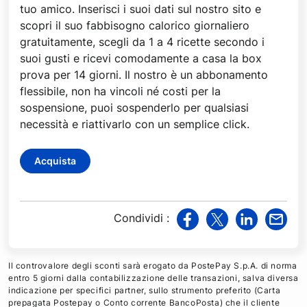
tuo amico. Inserisci i suoi dati sul nostro sito e
scopri il suo fabbisogno calorico giornaliero
gratuitamente, scegli da 1 a 4 ricette secondo i
suoi gusti e ricevi comodamente a casa la box
prova per 14 giorni. Il nostro è un abbonamento
flessibile, non ha vincoli né costi per la
sospensione, puoi sospenderlo per qualsiasi
necessità e riattivarlo con un semplice click.
Acquista
Condividi
:
v
v
v
v
i
i
i
i
a
a
a
a
Il controvalore degli sconti sarà erogato da PostePay S.p.A. di norma
F
T
L
M
entro 5 giorni dalla contabilizzazione delle transazioni, salva diversa
indicazione per specifici partner, sullo strumento preferito (Carta
a
w
i
a
prepagata Postepay o Conto corrente BancoPosta) che il cliente