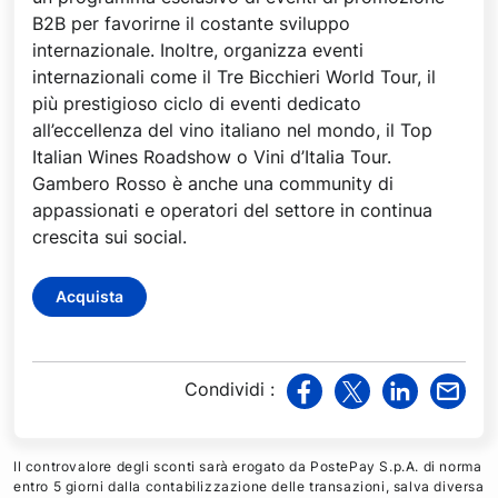
B2B per favorirne il costante sviluppo
internazionale. Inoltre, organizza eventi
internazionali come il Tre Bicchieri World Tour, il
più prestigioso ciclo di eventi dedicato
all’eccellenza del vino italiano nel mondo, il Top
Italian Wines Roadshow o Vini d’Italia Tour.
Gambero Rosso è anche una community di
appassionati e operatori del settore in continua
crescita sui social.
Acquista
Condividi
:
v
v
v
v
i
i
i
i
a
a
a
a
Il controvalore degli sconti sarà erogato da PostePay S.p.A. di norma
F
T
L
M
entro 5 giorni dalla contabilizzazione delle transazioni, salva diversa