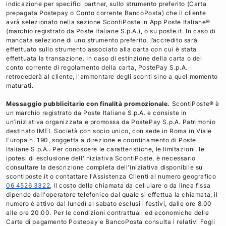
indicazione per specifici partner, sullo strumento preferito (Carta
a
w
i
a
prepagata Postepay o Conto corrente BancoPosta) che il cliente
c
i
n
i
avrà selezionato nella sezione ScontiPoste in App Poste Italiane®
e
t
k
l
(marchio registrato da Poste Italiane S.p.A.), o su poste.it. In caso di
mancata selezione di uno strumento preferito, l’accredito sarà
b
t
e
effettuato sullo strumento associato alla carta con cui è stata
o
e
d
effettuata la transazione. In caso di estinzione della carta o del
o
r
i
conto corrente di regolamento della carta, PostePay S.p.A.
retrocederà al cliente, l'ammontare degli sconti sino a quel momento
k
n
maturati.
Messaggio pubblicitario con finalità promozionale.
ScontiPoste® è
un marchio registrato da Poste Italiane S.p.A. e consiste in
un’iniziativa organizzata e promossa da PostePay S.p.A. Patrimonio
destinato IMEL Società con socio unico, con sede in Roma in Viale
Europa n. 190, soggetta a direzione e coordinamento di Poste
Italiane S.p.A.. Per conoscere le caratteristiche, le limitazioni, le
ipotesi di esclusione dell'iniziativa ScontiPoste, è necessario
consultare la descrizione completa dell'iniziativa disponibile su
scontiposte.it o contattare l'Assistenza Clienti al numero geografico
06 4526 3322
, Il costo della chiamata da cellulare o da linea fissa
dipende dall'operatore telefonico dal quale si effettua la chiamata, il
numero è attivo dal lunedì al sabato esclusi i festivi, dalle ore 8:00
alle ore 20:00. Per le condizioni contrattuali ed economiche delle
Carte di pagamento Postepay e BancoPosta consulta i relativi Fogli