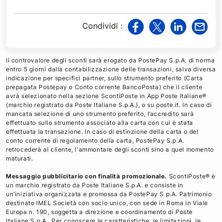
Condividi
:
v
v
v
v
i
i
i
i
a
a
a
a
Il controvalore degli sconti sarà erogato da PostePay S.p.A. di norma
F
T
L
M
entro 5 giorni dalla contabilizzazione delle transazioni, salva diversa
indicazione per specifici partner, sullo strumento preferito (Carta
a
w
i
a
prepagata Postepay o Conto corrente BancoPosta) che il cliente
c
i
n
i
avrà selezionato nella sezione ScontiPoste in App Poste Italiane®
e
t
k
l
(marchio registrato da Poste Italiane S.p.A.), o su poste.it. In caso di
mancata selezione di uno strumento preferito, l’accredito sarà
b
t
e
effettuato sullo strumento associato alla carta con cui è stata
o
e
d
effettuata la transazione. In caso di estinzione della carta o del
o
r
i
conto corrente di regolamento della carta, PostePay S.p.A.
retrocederà al cliente, l'ammontare degli sconti sino a quel momento
k
n
maturati.
Messaggio pubblicitario con finalità promozionale.
ScontiPoste® è
un marchio registrato da Poste Italiane S.p.A. e consiste in
un’iniziativa organizzata e promossa da PostePay S.p.A. Patrimonio
destinato IMEL Società con socio unico, con sede in Roma in Viale
Europa n. 190, soggetta a direzione e coordinamento di Poste
Italiane S.p.A.. Per conoscere le caratteristiche, le limitazioni, le