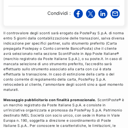
Condividi
:
v
v
v
v
i
i
i
i
a
a
a
a
Il controvalore degli sconti sarà erogato da PostePay S.p.A. di norma
F
T
L
M
entro 5 giorni dalla contabilizzazione delle transazioni, salva diversa
indicazione per specifici partner, sullo strumento preferito (Carta
a
w
i
a
prepagata Postepay o Conto corrente BancoPosta) che il cliente
c
i
n
i
avrà selezionato nella sezione ScontiPoste in App Poste Italiane®
e
t
k
l
(marchio registrato da Poste Italiane S.p.A.), o su poste.it. In caso di
mancata selezione di uno strumento preferito, l’accredito sarà
b
t
e
effettuato sullo strumento associato alla carta con cui è stata
o
e
d
effettuata la transazione. In caso di estinzione della carta o del
o
r
i
conto corrente di regolamento della carta, PostePay S.p.A.
retrocederà al cliente, l'ammontare degli sconti sino a quel momento
k
n
maturati.
Messaggio pubblicitario con finalità promozionale.
ScontiPoste® è
un marchio registrato da Poste Italiane S.p.A. e consiste in
un’iniziativa organizzata e promossa da PostePay S.p.A. Patrimonio
destinato IMEL Società con socio unico, con sede in Roma in Viale
Europa n. 190, soggetta a direzione e coordinamento di Poste
Italiane S.p.A.. Per conoscere le caratteristiche, le limitazioni, le