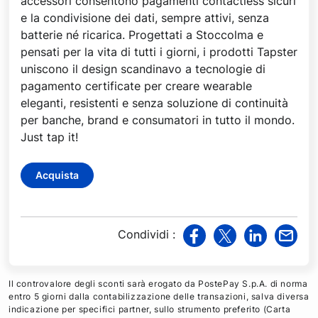
accessori consentono pagamenti contactless sicuri
e la condivisione dei dati, sempre attivi, senza
batterie né ricarica. Progettati a Stoccolma e
pensati per la vita di tutti i giorni, i prodotti Tapster
uniscono il design scandinavo a tecnologie di
pagamento certificate per creare wearable
eleganti, resistenti e senza soluzione di continuità
per banche, brand e consumatori in tutto il mondo.
Just tap it!
Acquista
Condividi
:
v
v
v
v
i
i
i
i
a
a
a
a
Il controvalore degli sconti sarà erogato da PostePay S.p.A. di norma
F
T
L
M
entro 5 giorni dalla contabilizzazione delle transazioni, salva diversa
indicazione per specifici partner, sullo strumento preferito (Carta
a
w
i
a