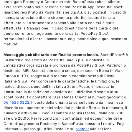
prepagata Postepay o Conto corrente BancoPosta) che il cliente
c
i
n
i
avrà selezionato nella sezione ScontiPoste in App Poste Italiane®
e
t
k
l
(marchio registrato da Poste Italiane S.p.A.), o su poste.it. In caso di
mancata selezione di uno strumento preferito, l’accredito sarà
b
t
e
effettuato sullo strumento associato alla carta con cui è stata
o
e
d
effettuata la transazione. In caso di estinzione della carta o del
o
r
i
conto corrente di regolamento della carta, PostePay S.p.A.
retrocederà al cliente, l'ammontare degli sconti sino a quel momento
k
n
maturati.
Messaggio pubblicitario con finalità promozionale.
ScontiPoste® è
un marchio registrato da Poste Italiane S.p.A. e consiste in
un’iniziativa organizzata e promossa da PostePay S.p.A. Patrimonio
destinato IMEL Società con socio unico, con sede in Roma in Viale
Europa n. 190, soggetta a direzione e coordinamento di Poste
Italiane S.p.A.. Per conoscere le caratteristiche, le limitazioni, le
ipotesi di esclusione dell'iniziativa ScontiPoste, è necessario
consultare la descrizione completa dell'iniziativa disponibile su
scontiposte.it o contattare l'Assistenza Clienti al numero geografico
06 4526 3322
, Il costo della chiamata da cellulare o da linea fissa
dipende dall'operatore telefonico dal quale si effettua la chiamata, il
numero è attivo dal lunedì al sabato esclusi i festivi, dalle ore 8:00
alle ore 20:00. Per le condizioni contrattuali ed economiche delle
Carte di pagamento Postepay e BancoPosta consulta i relativi Fogli
Informativi presso gli Uffici Postali e su
poste.it
alla sezione