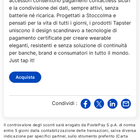
accessori consentono pagamenti contactless sicuri
e la condivisione dei dati, sempre attivi, senza
batterie né ricarica. Progettati a Stoccolma e
pensati per la vita di tutti i giorni, i prodotti Tapster
uniscono il design scandinavo a tecnologie di
pagamento certificate per creare wearable
eleganti, resistenti e senza soluzione di continuità
per banche, brand e consumatori in tutto il mondo.
Just tap it!
Acquista
Condividi
:
v
v
v
v
i
i
i
i
a
a
a
a
Il controvalore degli sconti sarà erogato da PostePay S.p.A. di norma
F
T
L
M
entro 5 giorni dalla contabilizzazione delle transazioni, salva diversa
indicazione per specifici partner, sullo strumento preferito (Carta
a
w
i
a