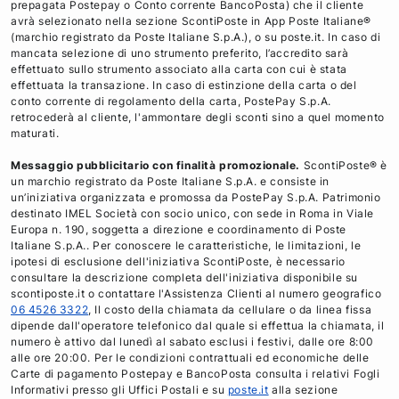
prepagata Postepay o Conto corrente BancoPosta) che il cliente
c
i
n
i
avrà selezionato nella sezione ScontiPoste in App Poste Italiane®
e
t
k
l
(marchio registrato da Poste Italiane S.p.A.), o su poste.it. In caso di
mancata selezione di uno strumento preferito, l’accredito sarà
b
t
e
effettuato sullo strumento associato alla carta con cui è stata
o
e
d
effettuata la transazione. In caso di estinzione della carta o del
o
r
i
conto corrente di regolamento della carta, PostePay S.p.A.
retrocederà al cliente, l'ammontare degli sconti sino a quel momento
k
n
maturati.
Messaggio pubblicitario con finalità promozionale.
ScontiPoste® è
un marchio registrato da Poste Italiane S.p.A. e consiste in
un’iniziativa organizzata e promossa da PostePay S.p.A. Patrimonio
destinato IMEL Società con socio unico, con sede in Roma in Viale
Europa n. 190, soggetta a direzione e coordinamento di Poste
Italiane S.p.A.. Per conoscere le caratteristiche, le limitazioni, le
ipotesi di esclusione dell'iniziativa ScontiPoste, è necessario
consultare la descrizione completa dell'iniziativa disponibile su
scontiposte.it o contattare l'Assistenza Clienti al numero geografico
06 4526 3322
, Il costo della chiamata da cellulare o da linea fissa
dipende dall'operatore telefonico dal quale si effettua la chiamata, il
numero è attivo dal lunedì al sabato esclusi i festivi, dalle ore 8:00
alle ore 20:00. Per le condizioni contrattuali ed economiche delle
Carte di pagamento Postepay e BancoPosta consulta i relativi Fogli
Informativi presso gli Uffici Postali e su
poste.it
alla sezione