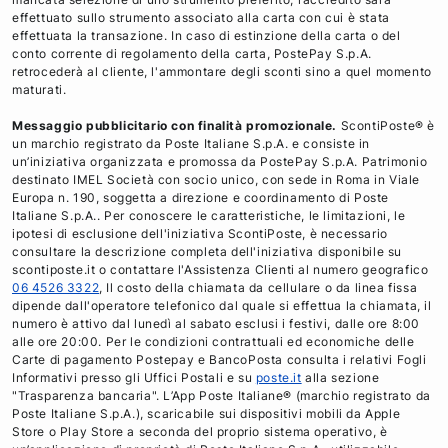
b
t
e
effettuato sullo strumento associato alla carta con cui è stata
o
e
d
effettuata la transazione. In caso di estinzione della carta o del
o
r
i
conto corrente di regolamento della carta, PostePay S.p.A.
retrocederà al cliente, l'ammontare degli sconti sino a quel momento
k
n
maturati.
Messaggio pubblicitario con finalità promozionale.
ScontiPoste® è
un marchio registrato da Poste Italiane S.p.A. e consiste in
un’iniziativa organizzata e promossa da PostePay S.p.A. Patrimonio
destinato IMEL Società con socio unico, con sede in Roma in Viale
Europa n. 190, soggetta a direzione e coordinamento di Poste
Italiane S.p.A.. Per conoscere le caratteristiche, le limitazioni, le
ipotesi di esclusione dell'iniziativa ScontiPoste, è necessario
consultare la descrizione completa dell'iniziativa disponibile su
scontiposte.it o contattare l'Assistenza Clienti al numero geografico
06 4526 3322
, Il costo della chiamata da cellulare o da linea fissa
dipende dall'operatore telefonico dal quale si effettua la chiamata, il
numero è attivo dal lunedì al sabato esclusi i festivi, dalle ore 8:00
alle ore 20:00. Per le condizioni contrattuali ed economiche delle
Carte di pagamento Postepay e BancoPosta consulta i relativi Fogli
Informativi presso gli Uffici Postali e su
poste.it
alla sezione
"Trasparenza bancaria". L’App Poste Italiane® (marchio registrato da
Poste Italiane S.p.A.), scaricabile sui dispositivi mobili da Apple
Store o Play Store a seconda del proprio sistema operativo, è