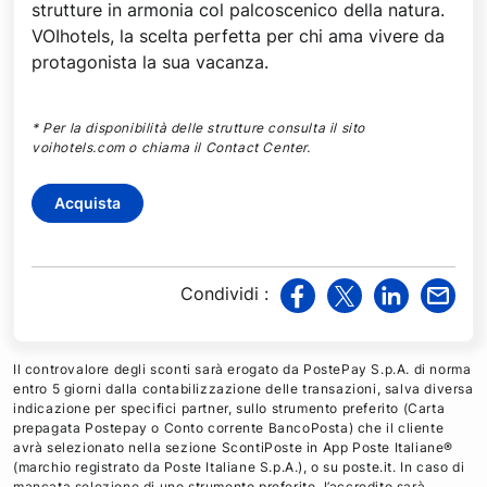
strutture in armonia col palcoscenico della natura.
VOIhotels, la scelta perfetta per chi ama vivere da
protagonista la sua vacanza.
* Per la disponibilità delle strutture consulta il sito
voihotels.com o chiama il Contact Center.
Acquista
Condividi
:
v
v
v
v
i
i
i
i
a
a
a
a
Il controvalore degli sconti sarà erogato da PostePay S.p.A. di norma
F
T
L
M
entro 5 giorni dalla contabilizzazione delle transazioni, salva diversa
indicazione per specifici partner, sullo strumento preferito (Carta
a
w
i
a
prepagata Postepay o Conto corrente BancoPosta) che il cliente
c
i
n
i
avrà selezionato nella sezione ScontiPoste in App Poste Italiane®
e
t
k
l
(marchio registrato da Poste Italiane S.p.A.), o su poste.it. In caso di
mancata selezione di uno strumento preferito, l’accredito sarà