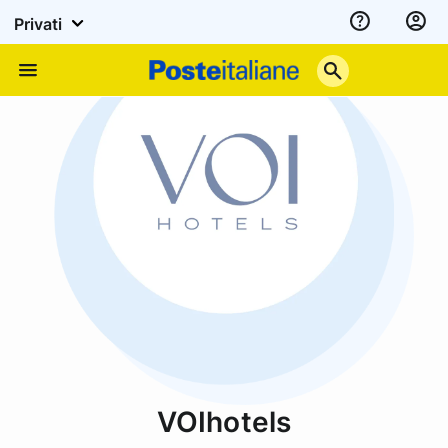
Privati
Assistenza
Poste
Menu
Italiane
VOIhotels