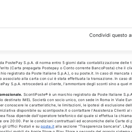
Condividi
questo a
 da PostePay S.p.A. di norma entro 5 giorni dalla contabilizzazione delle 
referito (Carta prepagata Postepay o Conto corrente BancoPosta) che il cl
io registrato da Poste Italiane S.p.A.), o su poste.it. In caso di mancata 
o associato alla carta con cui è stata effettuata la transazione. In caso d
tePay S.p.A. retrocederà al cliente, l'ammontare degli sconti sino a quel
romozionale.
ScontiPoste® è un marchio registrato da Poste Italiane S.p.A.
o destinato IMEL Società con socio unico, con sede in Roma in Viale Euro
r conoscere le caratteristiche, le limitazioni, le ipotesi di esclusione de
niziativa disponibile su scontiposte.it o contattare l'Assistenza Clienti 
nea fissa dipende dall'operatore telefonico dal quale si effettua la chiamat
 alle ore 20:00. Per le condizioni contrattuali ed economiche delle Carte
o gli Uffici Postali e su
poste.it
alla sezione "Trasparenza bancaria". L’App
ispositivi mobili da Apple Store o Play Store a seconda del proprio sistema 