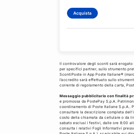
Acquista
Il controvalore degli sconti sarà erogato
per specifici partner, sullo strumento p
ScontiPoste in App Poste Italiane® (march
l’accredito sarà effettuato sullo strument
corrente di regolamento della carta, Pos
Messaggio pubblicitario con finalità p
e promossa da PostePay S.p.A. Patrimoni
coordinamento di Poste Italiane S.p.A.. Pe
consultare la descrizione completa dell'i
costo della chiamata da cellulare o da li
sabato esclusi i festivi, dalle ore 8:00
consulta i relativi Fogli Informativi press
Poste Italiane S.p.A.), scaricabile sui d