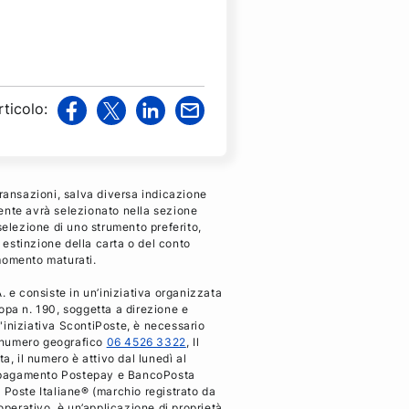
rticolo
:
v
v
v
v
i
i
i
i
a
a
a
a
F
T
L
M
transazioni, salva diversa indicazione
a
w
i
a
iente avrà selezionato nella sezione
selezione di uno strumento preferito,
c
i
n
i
i estinzione della carta o del conto
e
t
k
l
 momento maturati.
b
t
e
 e consiste in un’iniziativa organizzata
o
e
d
pa n. 190, soggetta a direzione e
o
r
i
ll'iniziativa ScontiPoste, è necessario
k
n
al numero geografico
06 4526 3322
, Il
a, il numero è attivo dal lunedì al
 di pagamento Postepay e BancoPosta
 Poste Italiane® (marchio registrato da
operativo, è un’applicazione di proprietà