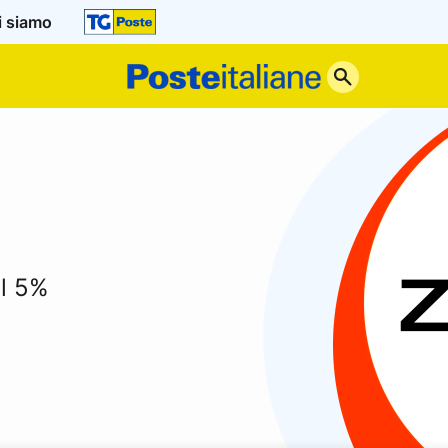
i siamo
Poste
Italiane
al 5%