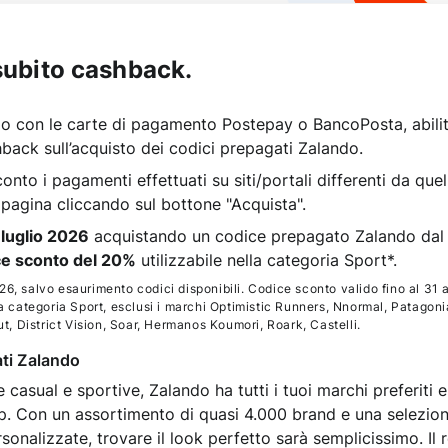
subito cashback.
 con le carte di pagamento Postepay o BancoPosta, abilitat
hback sull’acquisto dei codici prepagati Zalando.
nto i pagamenti effettuati su siti/portali differenti da que
pagina cliccando sul bottone "Acquista".
 luglio 2026
acquistando un codice prepagato Zalando dal 
ce sconto del 20%
utilizzabile nella categoria Sport*.
6, salvo esaurimento codici disponibili. Codice sconto valido fino al 31 
la categoria Sport, esclusi i marchi Optimistic Runners, Nnormal, Patagoni
 District Vision, Soar, Hermanos Koumori, Roark, Castelli.
ati Zalando
sual e sportive, Zalando ha tutti i tuoi marchi preferiti e 
app. Con un assortimento di quasi 4.000 brand e una selezi
rsonalizzate, trovare il look perfetto sarà semplicissimo. Il