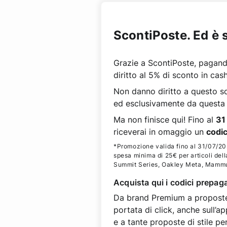
ScontiPoste. Ed è 
Grazie a ScontiPoste, pagando
diritto al 5% di sconto in cas
Non danno diritto a questo sco
ed esclusivamente da questa 
Ma non finisce qui! Fino al
31
riceverai in omaggio un
codi
*Promozione valida fino al 31/07/202
spesa minima di 25€ per articoli del
Summit Series, Oakley Meta, Mammut,
Acquista qui i codici prepag
Da brand Premium a proposte ca
portata di click, anche sull’
e a tante proposte di stile pe