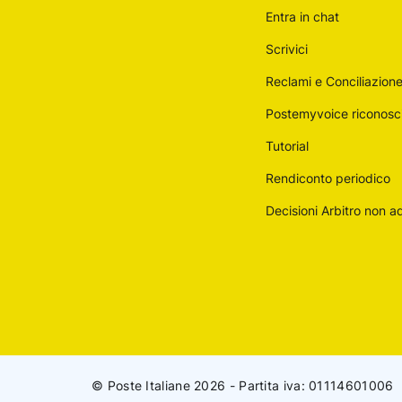
Entra in chat
Scrivici
Reclami e Conciliazion
Postemyvoice riconosc
Tutorial
Rendiconto periodico
Decisioni Arbitro non 
© Poste Italiane 2026 - Partita iva: 01114601006