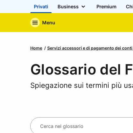
Privati
Business
Premium
Ch
Menu
Home
Servizi accessori e di pagamento dei cont
Glossario del 
Spiegazione sui termini più us
R
C
i
e
c