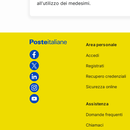
all'utilizzo dei medesimi.
Footer
Area personale
Poste
Accedi
Italiane
Facebook
Registrati
Twitter
Recupero credenziali
Linkedin
Sicurezza online
Instagram
Youtube
Assistenza
Domande frequenti
Chiamaci