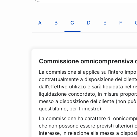
r
e
c
r
a
c
A
B
C
D
E
F
n
a
e
n
l
e
g
l
l
g
Commissione omnicomprensiva d
o
l
s
o
La commissione si applica sull’intero imp
s
s
contrattualmente a disposizione del client
a
s
dall’effettivo utilizzo e sarà liquidata nel 
r
a
liquidazione concordato, in misura proporz
i
r
messo a disposizione del cliente (non può
o
i
quest’ultimo, per trimestre).
o
La commissione ha carattere di onnicompr
che non possono essere previsti ulteriori on
interesse, in relazione alla messa a dispos