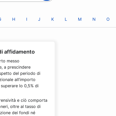
G
H
I
J
K
L
M
N
O
i affidamento
orto messo
e, a prescindere
rispetto del periodo di
ionale all’importo
 superare lo 0,5% di
ensività e ciò comporta
eri, oltre al tasso di
izione dei fondi né