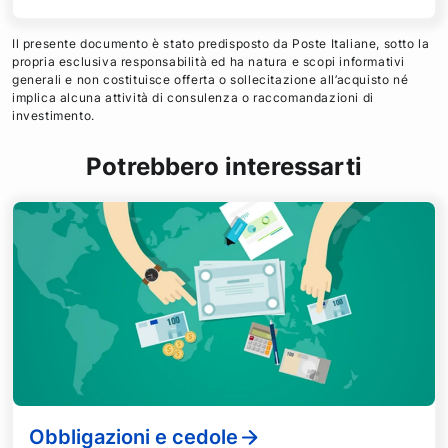
i
i
i
i
a
a
a
a
Il presente documento è stato predisposto da Poste Italiane, sotto la
F
T
L
M
propria esclusiva responsabilità ed ha natura e scopi informativi
generali e non costituisce offerta o sollecitazione all’acquisto né
a
w
i
a
implica alcuna attività di consulenza o raccomandazioni di
c
i
n
i
investimento.
e
t
k
l
b
t
e
Potrebbero interessarti
o
e
d
o
r
i
k
n
Obbligazioni e cedole