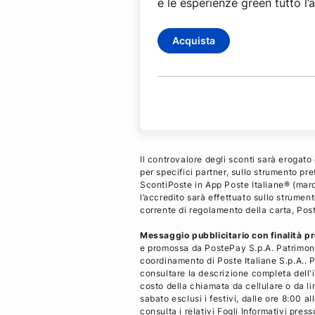
e le esperienze green tutto l’
Acquista
Il controvalore degli sconti sarà erogato
per specifici partner, sullo strumento p
ScontiPoste in App Poste Italiane® (march
l’accredito sarà effettuato sullo strument
corrente di regolamento della carta, Pos
Messaggio pubblicitario con finalità p
e promossa da PostePay S.p.A. Patrimoni
coordinamento di Poste Italiane S.p.A.. Pe
consultare la descrizione completa dell'i
costo della chiamata da cellulare o da li
sabato esclusi i festivi, dalle ore 8:00
consulta i relativi Fogli Informativi press