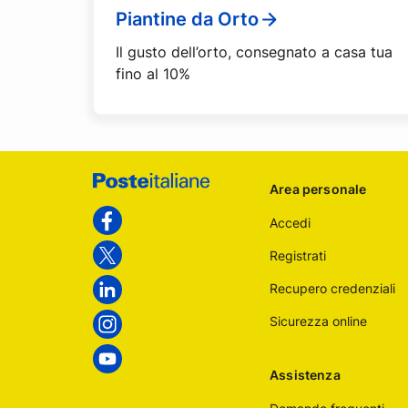
Piantine da Orto
Il gusto dell’orto, consegnato a casa tua
fino al 10%
Footer
Area personale
Poste
Accedi
Italiane
Facebook
Registrati
Twitter
Recupero credenziali
Linkedin
Sicurezza online
Instagram
Youtube
Assistenza