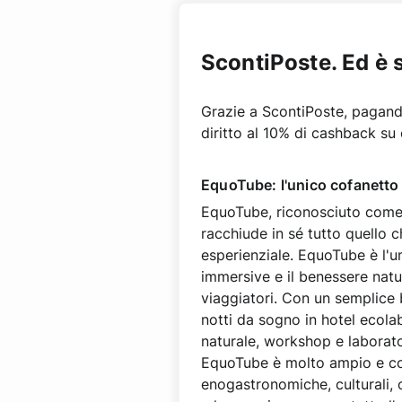
ScontiPoste. Ed è 
Grazie a ScontiPoste, pagando
diritto al 10% di cashback su 
EquoTube: l'unico cofanetto 
EquoTube, riconosciuto come i
racchiude in sé tutto quello c
esperienziale. EquoTube è l'uni
immersive e il benessere natura
viaggiatori. Con un semplice 
notti da sogno in hotel ecolab
naturale, workshop e laborator
EquoTube è molto ampio e com
enogastronomiche, culturali, o