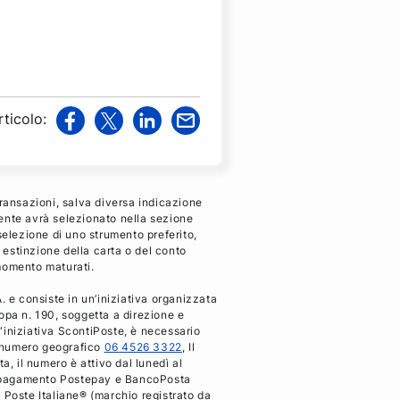
rticolo
:
v
v
v
v
i
i
i
i
a
a
a
a
F
T
L
M
transazioni, salva diversa indicazione
a
w
i
a
iente avrà selezionato nella sezione
selezione di uno strumento preferito,
c
i
n
i
i estinzione della carta o del conto
e
t
k
l
 momento maturati.
b
t
e
 e consiste in un’iniziativa organizzata
o
e
d
pa n. 190, soggetta a direzione e
o
r
i
ll'iniziativa ScontiPoste, è necessario
k
n
al numero geografico
06 4526 3322
, Il
a, il numero è attivo dal lunedì al
 di pagamento Postepay e BancoPosta
 Poste Italiane® (marchio registrato da