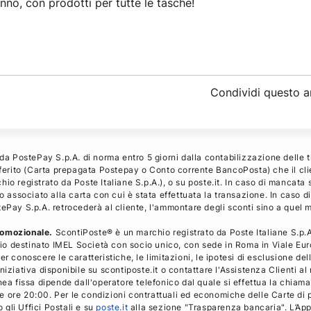
anno, con prodotti per tutte le tasche!
Condividi
questo a
 da PostePay S.p.A. di norma entro 5 giorni dalla contabilizzazione delle 
referito (Carta prepagata Postepay o Conto corrente BancoPosta) che il cl
io registrato da Poste Italiane S.p.A.), o su poste.it. In caso di mancata 
o associato alla carta con cui è stata effettuata la transazione. In caso d
tePay S.p.A. retrocederà al cliente, l'ammontare degli sconti sino a quel
romozionale.
ScontiPoste® è un marchio registrato da Poste Italiane S.p.A.
o destinato IMEL Società con socio unico, con sede in Roma in Viale Euro
r conoscere le caratteristiche, le limitazioni, le ipotesi di esclusione de
niziativa disponibile su scontiposte.it o contattare l'Assistenza Clienti 
nea fissa dipende dall'operatore telefonico dal quale si effettua la chiamat
 alle ore 20:00. Per le condizioni contrattuali ed economiche delle Carte
o gli Uffici Postali e su
poste.it
alla sezione "Trasparenza bancaria". L’App