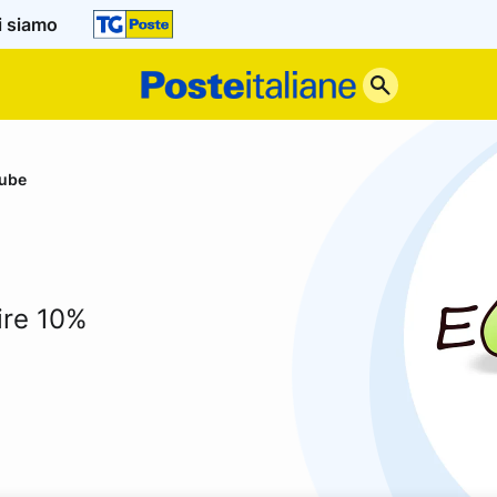
i siamo
Poste
Italiane
ube
ire 10%