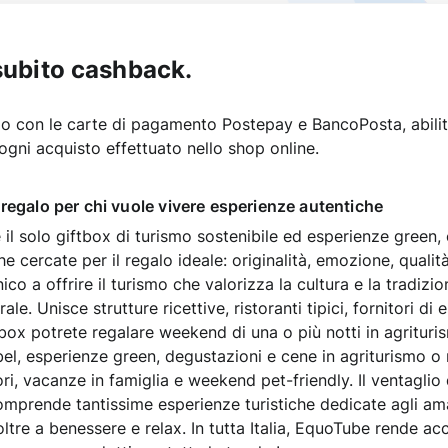
subito cashback.
 con le carte di pagamento Postepay e BancoPosta, abilitat
ogni acquisto effettuato nello shop online.
regalo per chi vuole vivere esperienze autentiche
l solo giftbox di turismo sostenibile ed esperienze green,
he cercate per il regalo ideale: originalità, emozione, qualit
co a offrire il turismo che valorizza la cultura e la tradizio
le. Unisce strutture ricettive, ristoranti tipici, fornitori di 
box potrete regalare weekend di una o più notti in agrituris
el, esperienze green, degustazioni e cene in agriturismo o r
i, vacanze in famiglia e weekend pet-friendly. Il ventaglio 
prende tantissime esperienze turistiche dedicate agli ama
ltre a benessere e relax. In tutta Italia, EquoTube rende acce