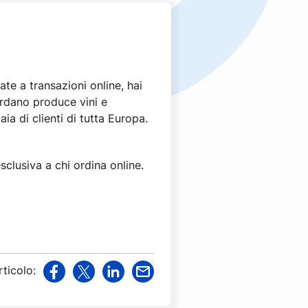
e a transazioni online, hai
iordano produce vini e
aia di clienti di tutta Europa.
esclusiva a chi ordina online.
rticolo
:
v
v
v
v
i
i
i
i