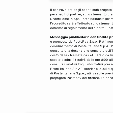
Il controvalore degli sconti sarà erogato
per specifici partner, sullo strumento p
ScontiPoste in App Poste Italiane® (march
l’accredito sarà effettuato sullo strument
corrente di regolamento della carta, Pos
Messaggio pubblicitario con finalità p
e promossa da PostePay S.p.A. Patrimoni
coordinamento di Poste Italiane S.p.A.. Pe
consultare la descrizione completa dell'i
costo della chiamata da cellulare o da li
sabato esclusi i festivi, dalle ore 8:00
consulta i relativi Fogli Informativi press
Poste Italiane S.p.A.), scaricabile sui d
di Poste Italiane S.p.A., utilizzabile pr
prepagata Postepay del titolare. Le condi