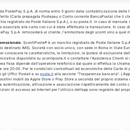
 da PostePay S.p.A. di norma entro 5 giorni dalla contabilizzazione delle 
referito (Carta prepagata Postepay o Conto corrente BancoPosta) che il cl
io registrato da Poste Italiane S.p.A.), o su poste.it. In caso di mancata 
o associato alla carta con cui è stata effettuata la transazione. In caso d
tePay S.p.A. retrocederà al cliente, l'ammontare degli sconti sino a quel
romozionale.
ScontiPoste® è un marchio registrato da Poste Italiane S.p.A.
o destinato IMEL Società con socio unico, con sede in Roma in Viale Euro
r conoscere le caratteristiche, le limitazioni, le ipotesi di esclusione de
niziativa disponibile su scontiposte.it o contattare l'Assistenza Clienti 
nea fissa dipende dall'operatore telefonico dal quale si effettua la chiamat
 alle ore 20:00. Per le condizioni contrattuali ed economiche delle Carte
o gli Uffici Postali e su
poste.it
alla sezione "Trasparenza bancaria". L’App
ispositivi mobili da Apple Store o Play Store a seconda del proprio sistema 
evia autenticazione, attivazione e associazione rispettivamente del conto c
zioni di accesso ad Internet per l’utilizzo dell’app sono regolate dal prop