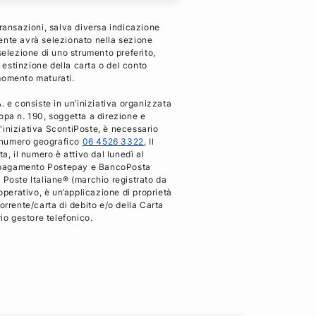
a
a
a
a
F
T
L
M
transazioni, salva diversa indicazione
a
w
i
a
iente avrà selezionato nella sezione
selezione di uno strumento preferito,
c
i
n
i
i estinzione della carta o del conto
e
t
k
l
 momento maturati.
b
t
e
 e consiste in un’iniziativa organizzata
o
e
d
pa n. 190, soggetta a direzione e
o
r
i
ll'iniziativa ScontiPoste, è necessario
k
n
al numero geografico
06 4526 3322
, Il
a, il numero è attivo dal lunedì al
 di pagamento Postepay e BancoPosta
 Poste Italiane® (marchio registrato da
operativo, è un’applicazione di proprietà
orrente/carta di debito e/o della Carta
rio gestore telefonico.