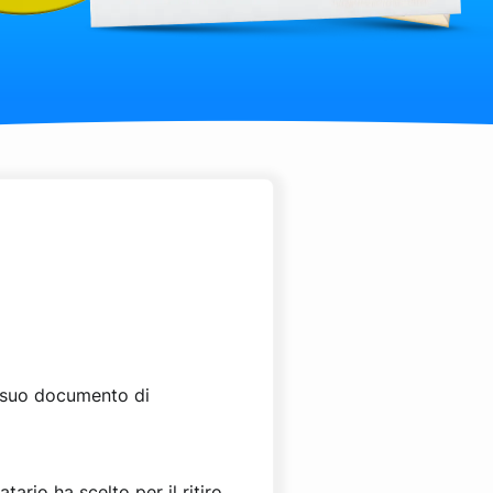
n suo documento di
tario ha scelto per il ritiro.