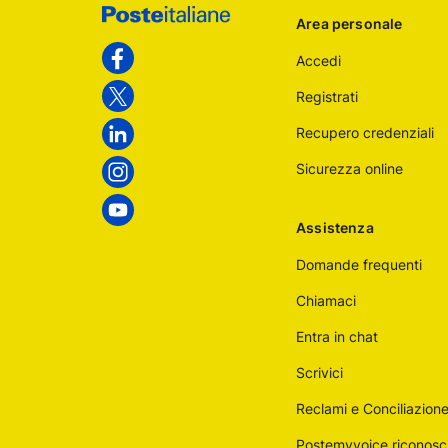
Area personale
Poste
Accedi
Italiane
Facebook
Registrati
Twitter
Recupero credenziali
Linkedin
Sicurezza online
Instagram
Youtube
Assistenza
Domande frequenti
Chiamaci
Entra in chat
Scrivici
Reclami e Conciliazion
Postemyvoice riconosc