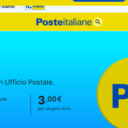
i siamo
Poste
Italiane
n Ufficio Postale.
3
,00
€
 una
per singolo invio