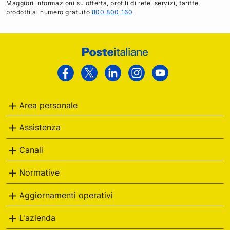
Maggiori informazioni su offerta, profili di rete, servizi, tariffe,
prodotti al numero gratuito
800 800 160
.
Footer
Poste
Facebook
Twitter
Linkedin
Instagram
Youtube
Italiane
Area personale
Assistenza
Canali
Normative
Aggiornamenti operativi
L'azienda