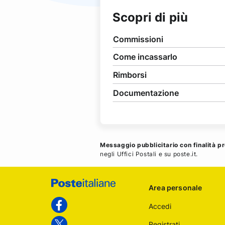
Scopri di più
Commissioni
Come incassarlo
Rimborsi
Documentazione
Messaggio pubblicitario con finalità p
negli Uffici Postali e su poste.it.
Footer
Area personale
Poste
Accedi
Italiane
Facebook
Registrati