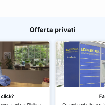
Offerta privati
 click?
Fa
pedizioni per l’Italia o
Con noi puoi ritirare e 