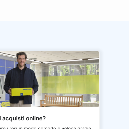
i acquisti online?
fare i resi in modo comodo e veloce grazie