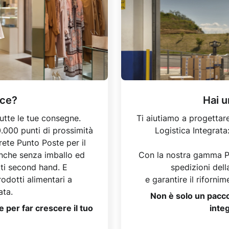
ce?
Hai 
utte le tue consegne.
Ti aiutiamo a progettare
0.000 punti di prossimità
Logistica Integrata
 rete Punto Poste per il
 anche senza imballo ed
Con la nostra gamma Po
tti second hand. E
spedizioni della
odotti alimentari a
e garantire il riforni
ata.
Non è solo un pacco,
e per far crescere il tuo
integ