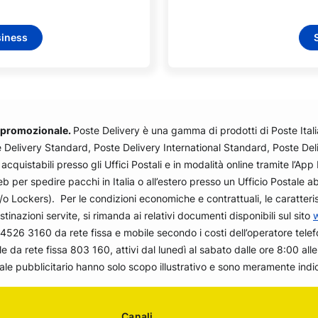
siness
à promozionale.
Poste Delivery è una gamma di prodotti di Poste Ital
e Delivery Standard, Poste Delivery International Standard, Poste Del
quistabili presso gli Uffici Postali e in modalità online tramite l’App 
eb per spedire pacchi in Italia o all’estero presso un Ufficio Postale 
o Lockers). Per le condizioni economiche e contrattuali, le caratteristi
tinazioni servite, si rimanda ai relativi documenti disponibili sul sito
4526 3160 da rete fissa e mobile secondo i costi dell’operatore telefo
da rete fissa 803 160, attivi dal lunedì al sabato dalle ore 8:00 alle 
ale pubblicitario hanno solo scopo illustrativo e sono meramente indica
Canali