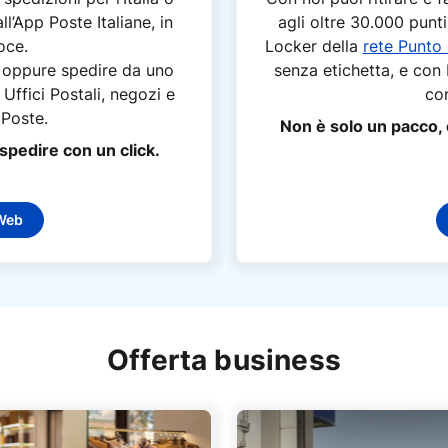
ll’App Poste Italiane, in
agli oltre 30.000 punti
oce.
Locker della
rete Punto
io oppure spedire da uno
senza etichetta, e con
 Uffici Postali, negozi e
co
 Poste.
Non è solo un pacco, è
spedire con un click.
 Web
Offerta business