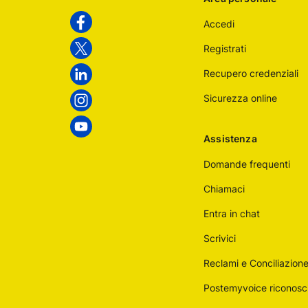
Poste
Accedi
Italiane
Facebook
Registrati
Twitter
Recupero credenziali
Linkedin
Sicurezza online
Instagram
Youtube
Assistenza
Domande frequenti
Chiamaci
Entra in chat
Scrivici
Reclami e Conciliazion
Postemyvoice riconosc