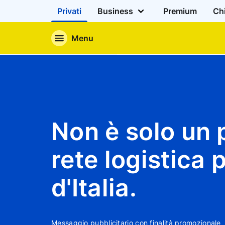
Privati
Business
Premium
Ch
Menu
Non è solo un 
rete logistica 
d'Italia.
Messaggio pubblicitario con finalità promozionale