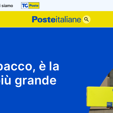
i siamo
Poste
Italiane
pacco, è la
più grande