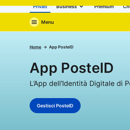
Privati
Business
Premium
Ch
Menu
Home
App PosteID
App PosteID
L’App dell’Identità Digitale di P
Gestisci PosteID