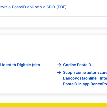
ervizio PosteID abilitato a SPID (PDF)
 Identità Digitale (sito
Codice PosteID
Scopri come autorizzare
BancoPostaonline - Inte
PosteID in app BancoPo