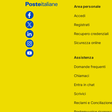
Footer
Area personale
Poste
Accedi
Italiane
Facebook
Registrati
Twitter
Recupero credenziali
Linkedin
Sicurezza online
Instagram
Youtube
Assistenza
Domande frequenti
Chiamaci
Entra in chat
Scrivici
Reclami e Conciliazion
Postemyvoice riconosc