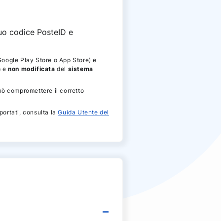
 tuo codice PosteID e
oogle Play Store o App Store) e
e
e
non modificata
del
sistema
uò compromettere il corretto
portati, consulta la
Guida Utente del