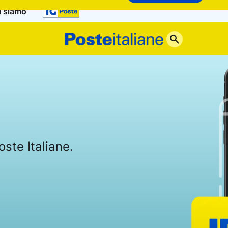
i siamo
Poste
Italiane
oste Italiane.