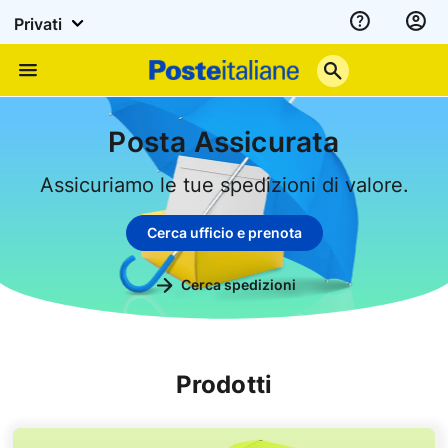
Privati
Assistenza
Poste
Menu
Italiane
Posta Assicurata
Assicuriamo le tue spedizioni di valore.
Cerca ufficio e prenota
Cerca spedizioni
Prodotti