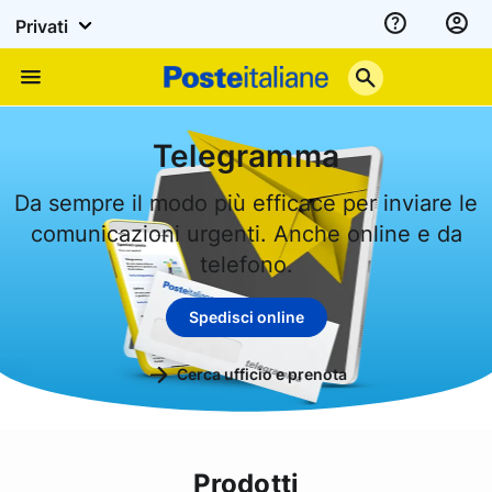
Privati
Assistenza
Poste
Menu
Italiane
Telegramma
Da sempre il modo più efficace per inviare le
comunicazioni urgenti. Anche online e da
telefono.
Spedisci online
Cerca ufficio e prenota
Prodotti