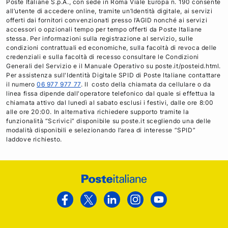
Poste Italiane S.p.A., con sede in Roma Viale Europa n. 190 consente
all’utente di accedere online, tramite un’Identità digitale, ai servizi
offerti dai fornitori convenzionati presso l’AGID nonché ai servizi
accessori o opzionali tempo per tempo offerti da Poste Italiane
stessa. Per informazioni sulla registrazione al servizio, sulle
condizioni contrattuali ed economiche, sulla facoltà di revoca delle
credenziali e sulla facoltà di recesso consultare le Condizioni
Generali del Servizio e il Manuale Operativo su poste.it/posteid.html.
Per assistenza sull'Identità Digitale SPID di Poste Italiane contattare
il numero
06 977 977 77
. Il costo della chiamata da cellulare o da
linea fissa dipende dall'operatore telefonico dal quale si effettua la
chiamata attivo dal lunedì al sabato esclusi i festivi, dalle ore 8:00
alle ore 20:00. In alternativa richiedere supporto tramite la
funzionalità “Scrivici” disponibile su poste.it scegliendo una delle
modalità disponibili e selezionando l’area di interesse “SPID”
laddove richiesto.
Footer
Poste
Facebook
Twitter
Linkedin
Instagram
Youtube
Italiane