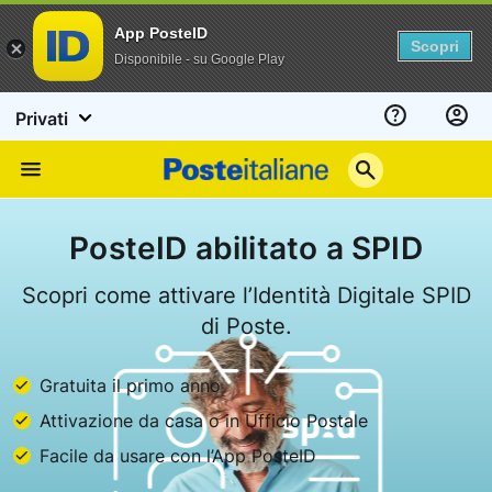
App PosteID
Scopri
Disponibile - su Google Play
Privati
Assistenza
Poste
Menu
Italiane
PosteID abilitato a SPID
Scopri come attivare l’Identità Digitale SPID
di Poste.
Gratuita il primo anno
Attivazione da casa o in Ufficio Postale
Facile da usare con l’App PosteID