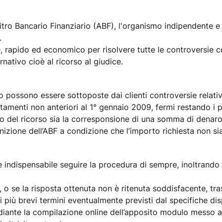
bitro Bancario Finanziario (ABF), l'organismo indipendente e 
.
e, rapido ed economico per risolvere tutte le controversie c
rnativo cioè al ricorso al giudice.
io possono essere sottoposte dai clienti controversie relati
amenti non anteriori al 1° gennaio 2009, fermi restando i pr
to del ricorso sia la corresponsione di una somma di denaro,
gnizione dell’ABF a condizione che l’importo richiesta non s
, è indispensabile seguire la procedura di sempre, inoltrando 
, o se la risposta ottenuta non è ritenuta soddisfacente, tras
i più brevi termini eventualmente previsti dal specifiche dis
diante la compilazione online dell’apposito modulo messo a 