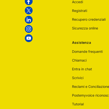
Accedi
Italiane
Facebook
Registrati
Twitter
Recupero credenziali
Linkedin
Sicurezza online
Instagram
Youtube
Assistenza
Domande frequenti
Chiamaci
Entra in chat
Scrivici
Reclami e Conciliazion
Postemyvoice riconosc
Tutorial