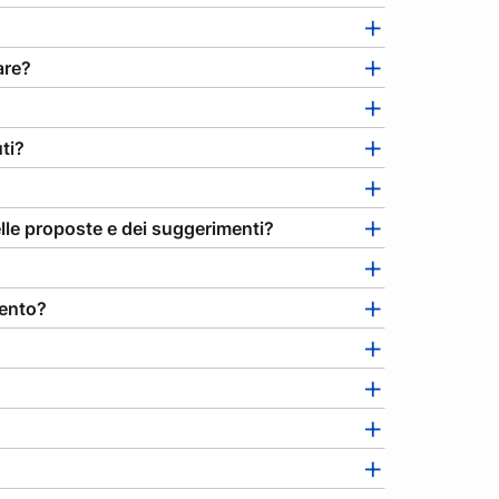
are?
ti?
lle proposte e dei suggerimenti?
mento?