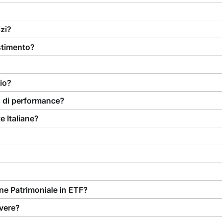
izi?
stimento?
io?
o di performance?
e Italiane?
ne Patrimoniale in ETF?
ivere?