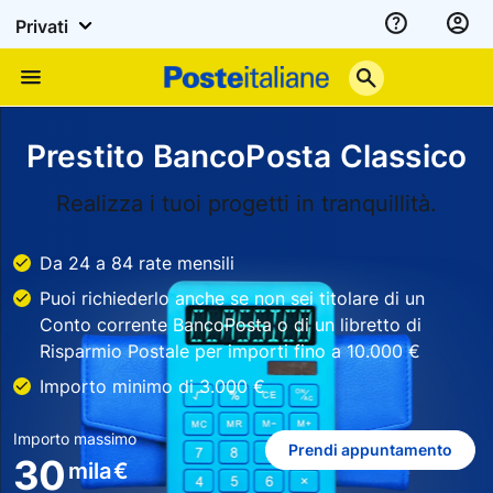
Privati
Assistenza
Poste
Menu
Italiane
Prestito BancoPosta Classico
Realizza i tuoi progetti in tranquillità.
Da 24 a 84 rate mensili
Puoi richiederlo anche se non sei titolare di un
Conto corrente BancoPosta o di un libretto di
Risparmio Postale per importi fino a 10.000 €
Importo minimo di 3.000 €
Importo massimo
Prendi appuntamento
30
mila
€