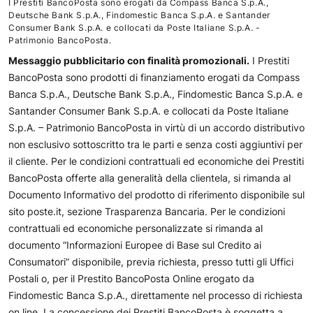
I Prestiti BancoPosta sono erogati da Compass Banca S.p.A.,
Deutsche Bank S.p.A., Findomestic Banca S.p.A. e Santander
Consumer Bank S.p.A. e collocati da Poste Italiane S.p.A. -
Patrimonio BancoPosta.
Messaggio pubblicitario con finalità promozionali.
I Prestiti
BancoPosta sono prodotti di finanziamento erogati da Compass
Banca S.p.A., Deutsche Bank S.p.A., Findomestic Banca S.p.A. e
Santander Consumer Bank S.p.A. e collocati da Poste Italiane
S.p.A. – Patrimonio BancoPosta in virtù di un accordo distributivo
non esclusivo sottoscritto tra le parti e senza costi aggiuntivi per
il cliente. Per le condizioni contrattuali ed economiche dei Prestiti
BancoPosta offerte alla generalità della clientela, si rimanda al
Documento Informativo del prodotto di riferimento disponibile sul
sito poste.it, sezione Trasparenza Bancaria. Per le condizioni
contrattuali ed economiche personalizzate si rimanda al
documento “Informazioni Europee di Base sul Credito ai
Consumatori” disponibile, previa richiesta, presso tutti gli Uffici
Postali o, per il Prestito BancoPosta Online erogato da
Findomestic Banca S.p.A., direttamente nel processo di richiesta
on line. La concessione dei Prestiti BancoPosta è soggetta a