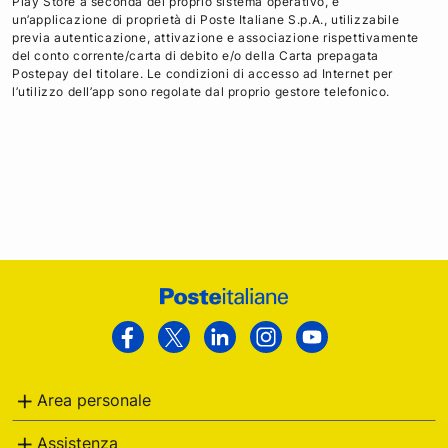
Play Store a seconda del proprio sistema operativo, è
un’applicazione di proprietà di Poste Italiane S.p.A., utilizzabile
previa autenticazione, attivazione e associazione rispettivamente
del conto corrente/carta di debito e/o della Carta prepagata
Postepay del titolare. Le condizioni di accesso ad Internet per
l’utilizzo dell’app sono regolate dal proprio gestore telefonico.
Footer
Poste
Facebook
Twitter
Linkedin
Instagram
Youtube
Italiane
Area personale
Assistenza