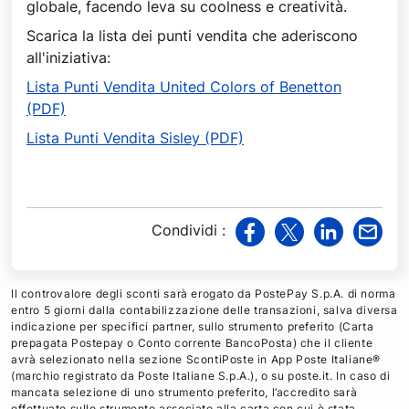
globale, facendo leva su coolness e creatività.
Scarica la lista dei punti vendita che aderiscono
all'iniziativa:
Lista Punti Vendita United Colors of Benetton
(PDF)
Lista Punti Vendita Sisley (PDF)
Condividi
:
v
v
v
v
i
i
i
i
a
a
a
a
Il controvalore degli sconti sarà erogato da PostePay S.p.A. di norma
F
T
L
M
entro 5 giorni dalla contabilizzazione delle transazioni, salva diversa
indicazione per specifici partner, sullo strumento preferito (Carta
a
w
i
a
prepagata Postepay o Conto corrente BancoPosta) che il cliente
c
i
n
i
avrà selezionato nella sezione ScontiPoste in App Poste Italiane®
e
t
k
l
(marchio registrato da Poste Italiane S.p.A.), o su poste.it. In caso di
mancata selezione di uno strumento preferito, l’accredito sarà
b
t
e
effettuato sullo strumento associato alla carta con cui è stata