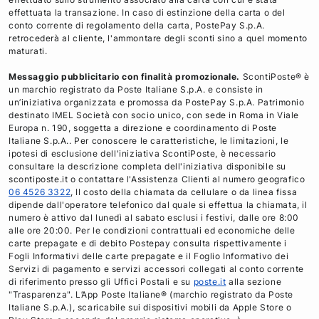
o
e
d
effettuata la transazione. In caso di estinzione della carta o del
o
r
i
conto corrente di regolamento della carta, PostePay S.p.A.
retrocederà al cliente, l'ammontare degli sconti sino a quel momento
k
n
maturati.
Messaggio pubblicitario con finalità promozionale.
ScontiPoste® è
un marchio registrato da Poste Italiane S.p.A. e consiste in
un’iniziativa organizzata e promossa da PostePay S.p.A. Patrimonio
destinato IMEL Società con socio unico, con sede in Roma in Viale
Europa n. 190, soggetta a direzione e coordinamento di Poste
Italiane S.p.A.. Per conoscere le caratteristiche, le limitazioni, le
ipotesi di esclusione dell'iniziativa ScontiPoste, è necessario
consultare la descrizione completa dell'iniziativa disponibile su
scontiposte.it o contattare l'Assistenza Clienti al numero geografico
06 4526 3322
, Il costo della chiamata da cellulare o da linea fissa
dipende dall'operatore telefonico dal quale si effettua la chiamata, il
numero è attivo dal lunedì al sabato esclusi i festivi, dalle ore 8:00
alle ore 20:00. Per le condizioni contrattuali ed economiche delle
carte prepagate e di debito Postepay consulta rispettivamente i
Fogli Informativi delle carte prepagate e il Foglio Informativo dei
Servizi di pagamento e servizi accessori collegati al conto corrente
di riferimento presso gli Uffici Postali e su
poste.it
alla sezione
"Trasparenza". L’App Poste Italiane® (marchio registrato da Poste
Italiane S.p.A.), scaricabile sui dispositivi mobili da Apple Store o