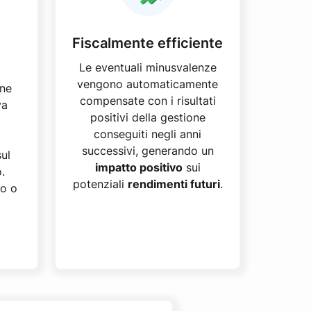
Fiscalmente efficiente
Le eventuali minusvalenze
vengono automaticamente
one
compensate con i risultati
va
positivi della gestione
conseguiti negli anni
a
successivi, generando un
ul
impatto positivo
sui
.
potenziali
rendimenti futuri
.
so o