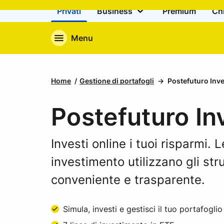
Privati
Business
Premium
Ch
Menu
Home
Gestione di portafogli
Postefuturo Inv
Postefuturo In
Investi online i tuoi risparmi. L
investimento utilizzano gli str
conveniente e trasparente.
Simula, investi e gestisci il tuo portafoglio