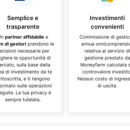
Semplice e
Investimenti
trasparente
convenienti
Un
partner affidabile
e
Commissione di gesti
m di gestori
prendono le
annua onnicomprensi
ecisioni necessarie per
relativa al servizio di
gliere le opportunità di
gestione prestato d
rcato, sulla base della
Moneyfarm calcolata s
nea di investimento da te
controvalore investito
ttoscritta, e ti tengono
Nessun costo di ingres
formato sulle operazioni
di uscita.
eguite. La tua privacy è
sempre tutelata.