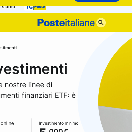
i siamo
Poste
Italiane
estimenti
vestimenti
e nostre linee di
umenti finanziari ETF: è
 online
Investimento minimo
.000
€